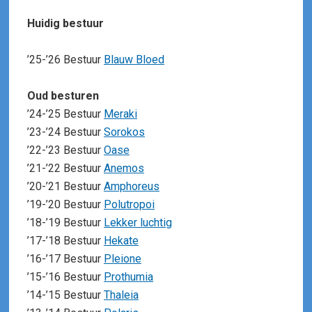
Huidig bestuur
’25-’26 Bestuur
Blauw Bloed
Oud besturen
’24-’25 Bestuur
Meraki
’23-’24 Bestuur
Sorokos
’22-’23 Bestuur
Oase
’21-’22 Bestuur
Anemos
’20-’21 Bestuur
Amphoreus
’19-’20 Bestuur
Polutropoi
’18-’19 Bestuur
Lekker luchtig
’17-’18 Bestuur
Hekate
’16-’17 Bestuur
Pleione
’15-’16 Bestuur
Prothumia
’14-’15 Bestuur
Thaleia