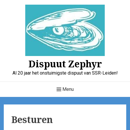
Skip
to
content
Dispuut Zephyr
Al 20 jaar het onstuimigste dispuut van SSR-Leiden!
Main
Menu
Navigation
Besturen