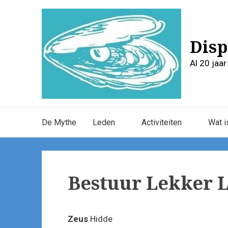
Skip
to
content
Disp
Al 20 jaa
Main
De Mythe
Leden
Activiteiten
Wat i
Navigation
Bestuur Lekker 
Zeus
Hidde