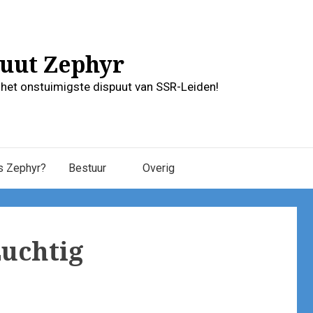
uut Zephyr
r het onstuimigste dispuut van SSR-Leiden!
s Zephyr?
Bestuur
Overig
Luchtig