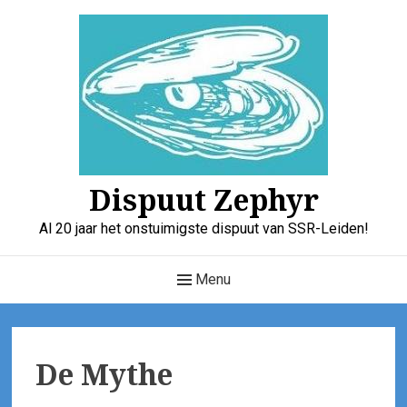
Skip
to
content
Dispuut Zephyr
Al 20 jaar het onstuimigste dispuut van SSR-Leiden!
Main
Menu
Navigation
De Mythe