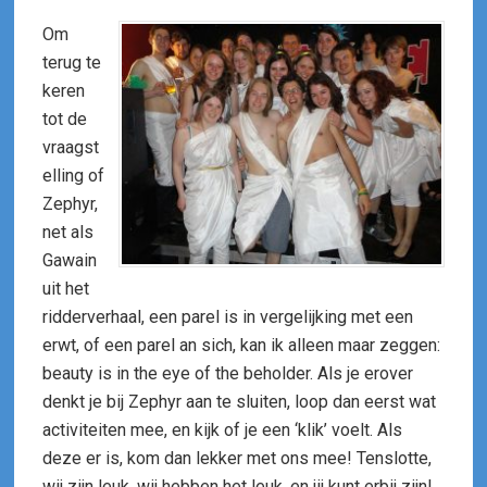
Om
terug te
keren
tot de
vraagst
elling of
Zephyr,
net als
Gawain
uit het
ridderverhaal, een parel is in vergelijking met een
erwt, of een parel an sich, kan ik alleen maar zeggen:
beauty is in the eye of the beholder. Als je erover
denkt je bij Zephyr aan te sluiten, loop dan eerst wat
activiteiten mee, en kijk of je een ‘klik’ voelt. Als
deze er is, kom dan lekker met ons mee! Tenslotte,
wij zijn leuk, wij hebben het leuk, en jij kunt erbij zijn!