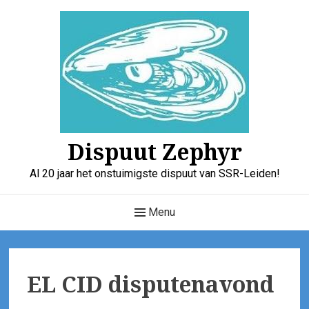
Skip
to
content
Dispuut Zephyr
Al 20 jaar het onstuimigste dispuut van SSR-Leiden!
Main
Menu
Navigation
EL CID disputenavond