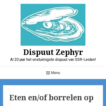
Skip
to
content
Dispuut Zephyr
Al 20 jaar het onstuimigste dispuut van SSR-Leiden!
Main
Menu
Navigation
Eten en/of borrelen op