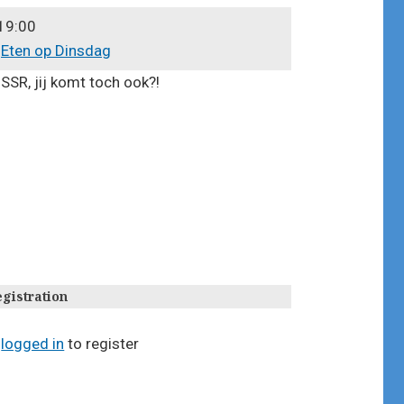
19:00
,
Eten op Dinsdag
SSR, jij komt toch ook?!
gistration
e
logged in
to register