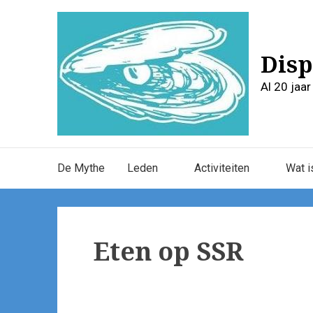
Skip
to
content
Disp
Al 20 jaa
Main
De Mythe
Leden
Activiteiten
Wat i
Navigation
Eten op SSR