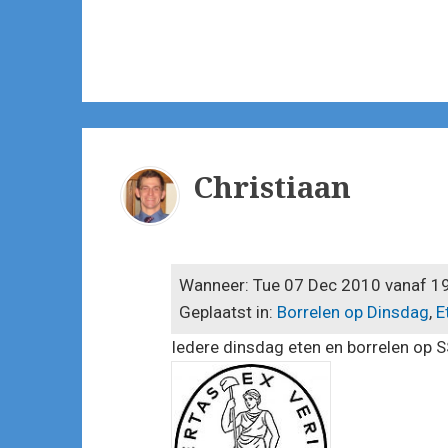
Author
Christiaan
Wanneer: Tue 07 Dec 2010 vanaf 1
Geplaatst in:
Borrelen op Dinsdag
,
E
Iedere dinsdag eten en borrelen op SS