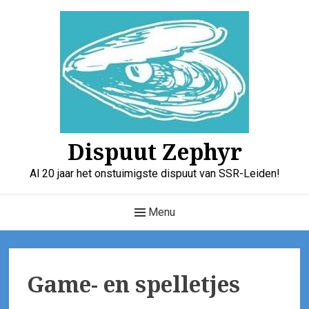
Skip
to
content
Dispuut Zephyr
Al 20 jaar het onstuimigste dispuut van SSR-Leiden!
Main
Menu
Navigation
Game- en spelletjes