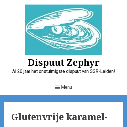
Skip
to
content
Dispuut Zephyr
Al 20 jaar het onstuimigste dispuut van SSR-Leiden!
Main
Menu
Navigation
Glutenvrije karamel-